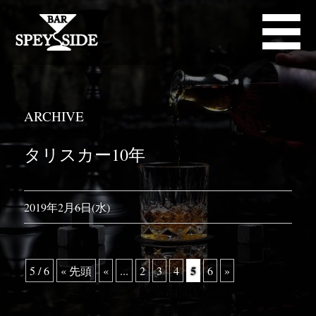
ARCHIVE
タリスカー10年
2019年2月6日(水)
5
5 / 6
« 先頭
«
...
2
3
4
6
»