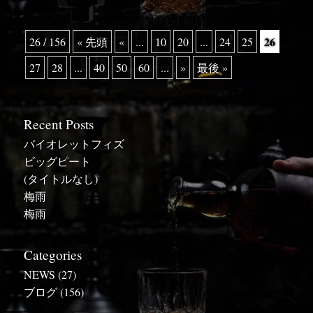
26
26 / 156
« 先頭
«
...
10
20
...
24
25
27
28
...
40
50
60
...
»
最後 »
Recent Posts
バイオレットフィズ
ビッグピート
(タイトルなし)
梅雨
梅雨
Categories
NEWS
(27)
ブログ
(156)