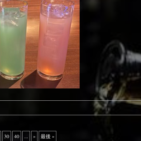
30
40
...
»
最後 »